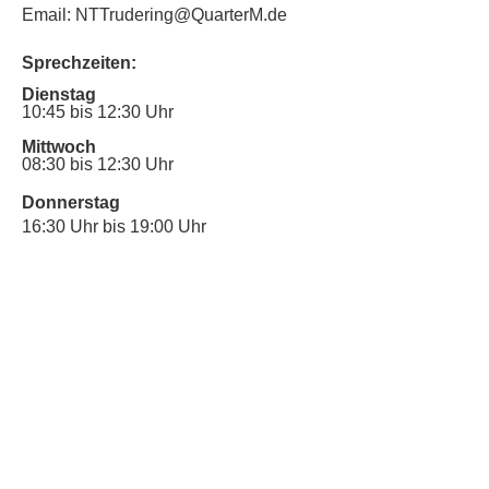
Email: NTTrudering@QuarterM.de
Sprechzeiten:
Dienstag
10:45 bis 12:30 Uhr
Mittwoch
08:30 bis 12:30 Uhr
Donnerstag
16:30 Uhr bis 19:00 Uhr
Sprechstunde für Inklusionsanliegen:
Mittwoch
10:00 Uhr bis 12:30 Uhr
​Bitte nutze auch den Anrufbeantworter,
da wir vielleicht gerade im Gespräch
sind.
Kontakt