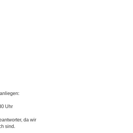
anliegen:
30 Uhr
eantworter, da wir
ch sind.