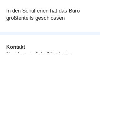
In den Schulferien hat das Büro
größtenteils geschlossen
Kontakt
Nachbarschaftstreff Trudering
Bajuwarenstraße 92
81825 München
T:
089 43665780
Email: NTTrudering@QuarterM.de
Sprechzeiten:
Dienstag
10:45 bis 12:30 Uhr
Mittwoch
08:30 bis 12:30 Uhr
Donnerstag