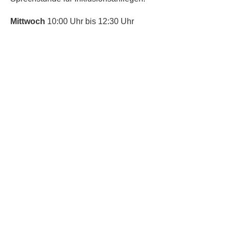
Mittwoch
10:00 Uhr bis 12:30 Uhr
​Bitte nutze auch den Anrufbeantworter,
da wir vielleicht gerade im Gespräch
sind.
Kontakt
Kinderschutz
Social Media
Nachbarschaftstreff
Trudering