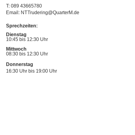
T:
089 43665780
Email: NTTrudering@QuarterM.de
Sprechzeiten:
Dienstag
10:45 bis 12:30 Uhr
Mittwoch
08:30 bis 12:30 Uhr
Donnerstag
16:30 Uhr bis 19:00 Uhr
Sprechstunde für Inklusionsanliegen:
Mittwoch
10:00 Uhr bis 12:30 Uhr
​Bitte nutze auch den Anrufbeantworter,
da wir vielleicht gerade im Gespräch
sind.
Kontakt