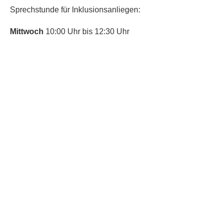
Sprechstunde für Inklusionsanliegen:
Mittwoch
10:00 Uhr bis 12:30 Uhr
​Bitte nutze auch den Anrufbeantworter,
da wir vielleicht gerade im Gespräch
sind.
Kontakt
Kinderschutz
Social Media
Nachbarschaftstreff
Trudering