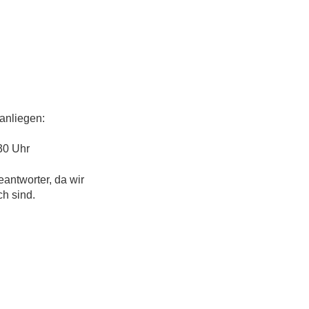
anliegen:
30 Uhr
eantworter, da wir
ch sind.