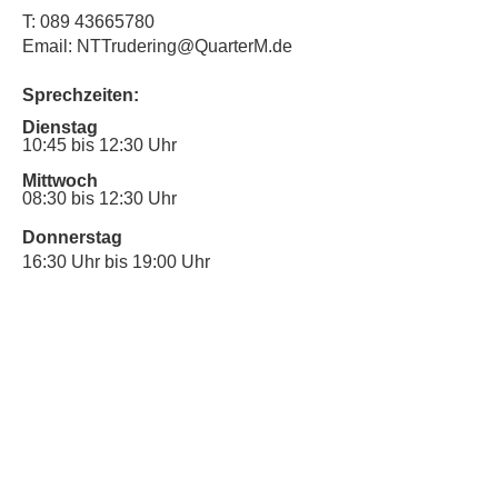
T:
089 43665780
Email: NTTrudering@QuarterM.de
Sprechzeiten:
Dienstag
10:45 bis 12:30 Uhr
Mittwoch
08:30 bis 12:30 Uhr
Donnerstag
16:30 Uhr bis 19:00 Uhr
Sprechstunde für Inklusionsanliegen:
Mittwoch
10:00 Uhr bis 12:30 Uhr
​Bitte nutze auch den Anrufbeantworter,
da wir vielleicht gerade im Gespräch
sind.
Kontakt