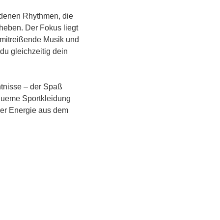
denen Rhythmen, die 
eben. Der Fokus liegt 
mitreißende Musik und 
u gleichzeitig dein 
ntnisse – der Spaß 
equeme Sportkleidung 
ver Energie aus dem 