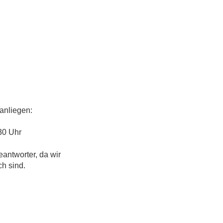
anliegen:
30 Uhr
eantworter, da wir
ch sind.