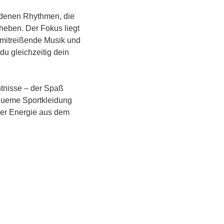
denen Rhythmen, die 
eben. Der Fokus liegt 
mitreißende Musik und 
u gleichzeitig dein 
ntnisse – der Spaß 
equeme Sportkleidung 
ver Energie aus dem 