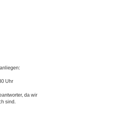
anliegen:
30 Uhr
eantworter, da wir
ch sind.