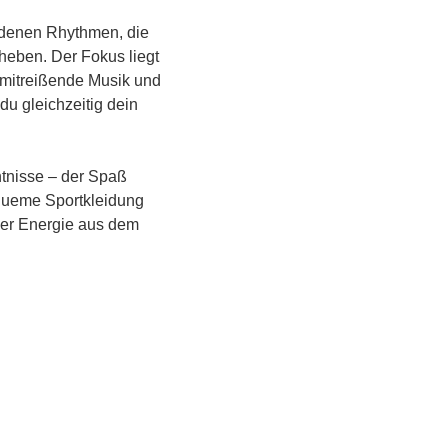
denen Rhythmen, die 
eben. Der Fokus liegt 
mitreißende Musik und 
u gleichzeitig dein 
ntnisse – der Spaß 
equeme Sportkleidung 
ver Energie aus dem 