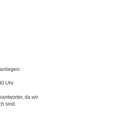
anliegen:
30 Uhr
eantworter, da wir
ch sind.