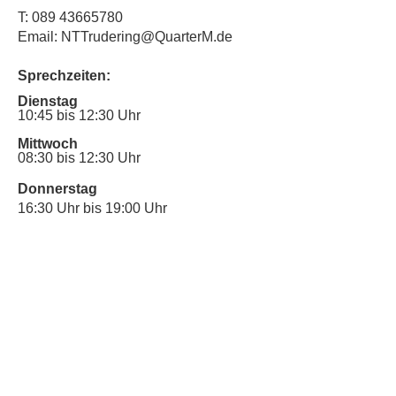
T:
089 43665780
Email: NTTrudering@QuarterM.de
Sprechzeiten:
Dienstag
10:45 bis 12:30 Uhr
Mittwoch
08:30 bis 12:30 Uhr
Donnerstag
16:30 Uhr bis 19:00 Uhr
Sprechstunde für Inklusionsanliegen:
Mittwoch
10:00 Uhr bis 12:30 Uhr
​Bitte nutze auch den Anrufbeantworter,
da wir vielleicht gerade im Gespräch
sind.
Kontakt