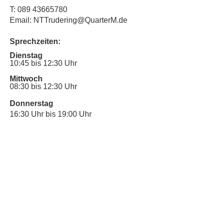
T:
089 43665780
Email: NTTrudering@QuarterM.de
Sprechzeiten:
Dienstag
10:45 bis 12:30 Uhr
Mittwoch
08:30 bis 12:30 Uhr
Donnerstag
16:30 Uhr bis 19:00 Uhr
Sprechstunde für Inklusionsanliegen:
Mittwoch
10:00 Uhr bis 12:30 Uhr
​Bitte nutze auch den Anrufbeantworter,
da wir vielleicht gerade im Gespräch
sind.
Kontakt