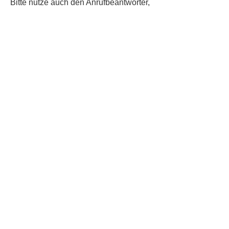
​Bitte nutze auch den Anrufbeantworter,
da wir vielleicht gerade im Gespräch
sind.
Kontakt
Kinderschutz
Social Media
Nachbarschaftstreff
Trudering
Datenschutz
Impressum