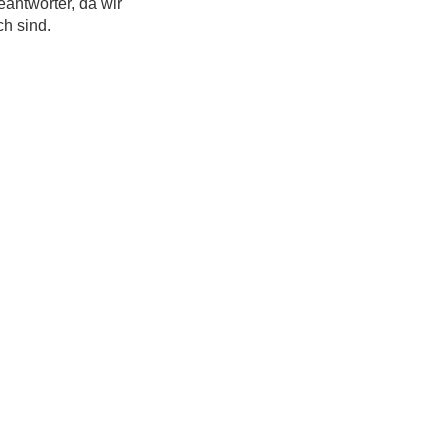
eantworter, da wir
ch sind.