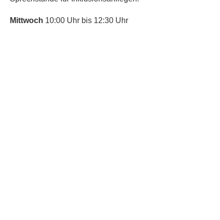
Mittwoch
10:00 Uhr bis 12:30 Uhr
​Bitte nutze auch den Anrufbeantworter,
da wir vielleicht gerade im Gespräch
sind.
Kontakt
Kinderschutz
Social Media
Nachbarschaftstreff
Trudering