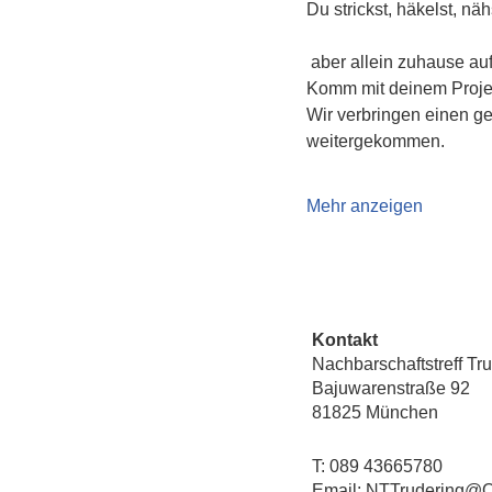
Du strickst, häkelst, näh
 aber allein zuhause a
Komm mit deinem Projekt
Wir verbringen einen g
weitergekommen.
Mehr anzeigen
Kontakt
Nachbarschaftstreff Tr
Bajuwarenstraße 92
81825 München
T: 089 43665780
Email: NTTrudering@Q