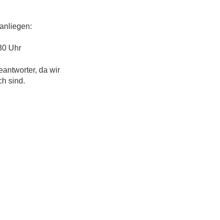
anliegen:
30 Uhr
eantworter, da wir
ch sind.