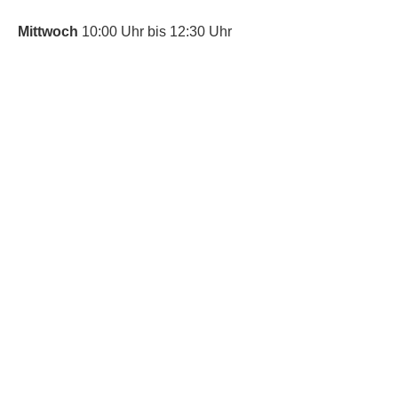
Mittwoch
10:00 Uhr bis 12:30 Uhr
​Bitte nutze auch den Anrufbeantworter,
da wir vielleicht gerade im Gespräch
sind.
Kontakt
Kinderschutz
Social Media
Nachbarschaftstreff
Trudering