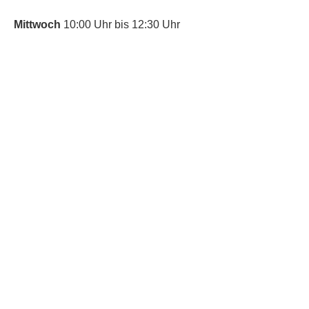
Mittwoch
10:00 Uhr bis 12:30 Uhr
​Bitte nutze auch den Anrufbeantworter,
da wir vielleicht gerade im Gespräch
sind.
Kontakt
Kinderschutz
Social Media
Nachbarschaftstreff
Trudering