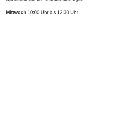
Mittwoch
10:00 Uhr bis 12:30 Uhr
​Bitte nutze auch den Anrufbeantworter,
da wir vielleicht gerade im Gespräch
sind.
Kontakt
Kinderschutz
Social Media
Nachbarschaftstreff
Trudering