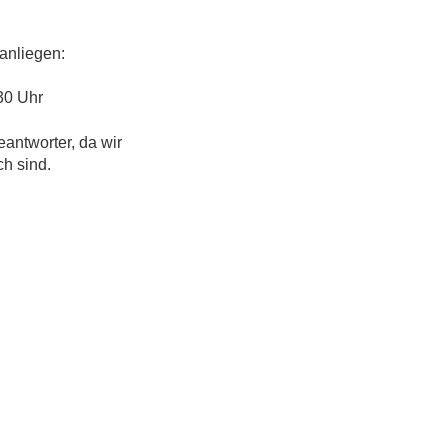
anliegen:
30 Uhr
eantworter, da wir
ch sind.