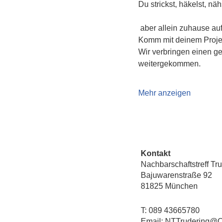
Du strickst, häkelst, näh
 aber allein zuhause a
Komm mit deinem Projekt
Wir verbringen einen g
weitergekommen.
Mehr anzeigen
Kontakt
Nachbarschaftstreff Tr
Bajuwarenstraße 92
81825 München
T: 089 43665780
Email: NTTrudering@Q