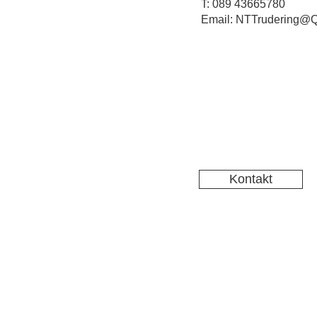
T: 089 43665780
Email: NTTrudering@Q
Kontakt