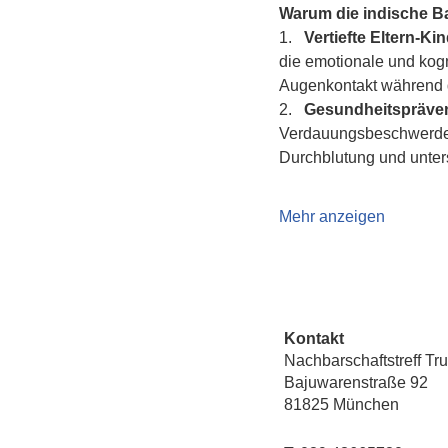
Warum die indische 
1.   
Vertiefte Eltern-K
die emotionale und kogn
Augenkontakt während d
2.   
Gesundheitspräven
Verdauungsbeschwerden 
Durchblutung und unte
Mehr anzeigen
Kontakt
Nachbarschaftstreff Tr
Bajuwarenstraße 92
81825 München