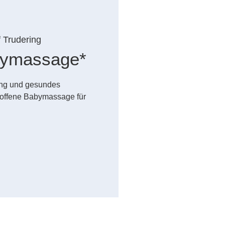
f Trudering
abymassage*
dung und gesundes
offene Babymassage für