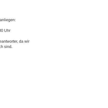
anliegen:
30 Uhr
eantworter, da wir
ch sind.