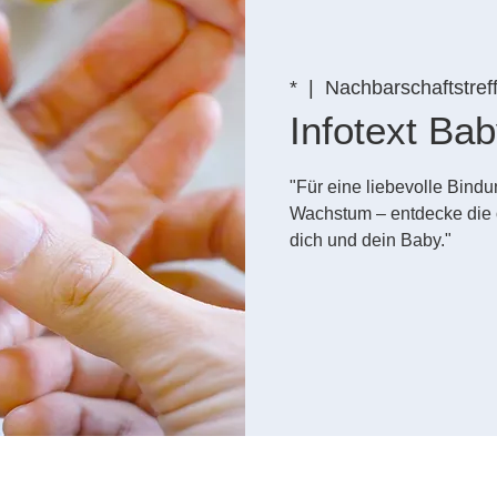
*
  |  
Nachbarschaftstref
Infotext B
"Für eine liebevolle Bin
Wachstum – entdecke die 
dich und dein Baby."