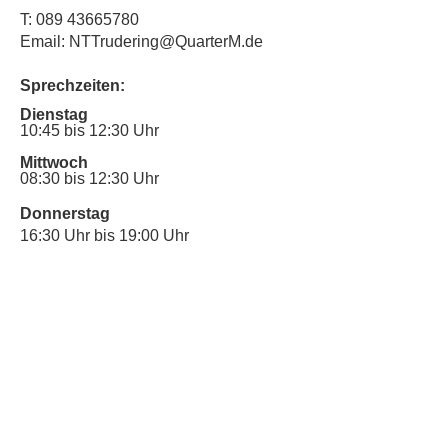
T:
089 43665780
Email: NTTrudering@QuarterM.de
Sprechzeiten:
Dienstag
10:45 bis 12:30 Uhr
Mittwoch
08:30 bis 12:30 Uhr
Donnerstag
16:30 Uhr bis 19:00 Uhr
Sprechstunde für Inklusionsanliegen:
Mittwoch
10:00 Uhr bis 12:30 Uhr
​Bitte nutze auch den Anrufbeantworter,
da wir vielleicht gerade im Gespräch
sind.
Kontakt