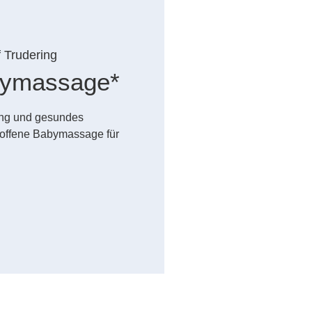
f Trudering
abymassage*
dung und gesundes
offene Babymassage für