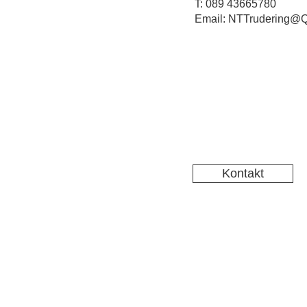
T: 089 43665780
Email: NTTrudering@Q
Kontakt