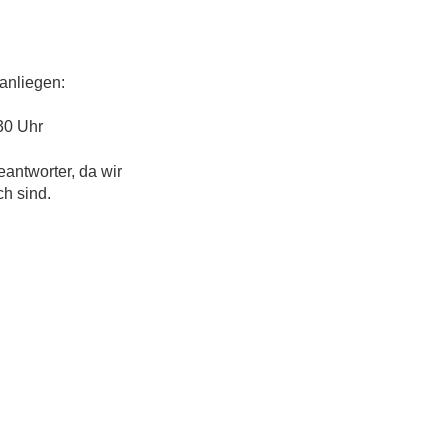
anliegen:
30 Uhr
eantworter, da wir
ch sind.