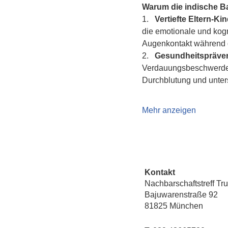
Warum die indische 
1.   
Vertiefte Eltern-K
die emotionale und kogn
Augenkontakt während d
2.   
Gesundheitspräven
Verdauungsbeschwerden 
Durchblutung und unte
Mehr anzeigen
Kontakt
Nachbarschaftstreff Tr
Bajuwarenstraße 92
81825 München