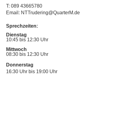
T:
089 43665780
Email: NTTrudering@QuarterM.de
Sprechzeiten:
Dienstag
10:45 bis 12:30 Uhr
Mittwoch
08:30 bis 12:30 Uhr
Donnerstag
16:30 Uhr bis 19:00 Uhr
Sprechstunde für Inklusionsanliegen:
Mittwoch
10:00 Uhr bis 12:30 Uhr
​Bitte nutze auch den Anrufbeantworter,
da wir vielleicht gerade im Gespräch
sind.
Kontakt