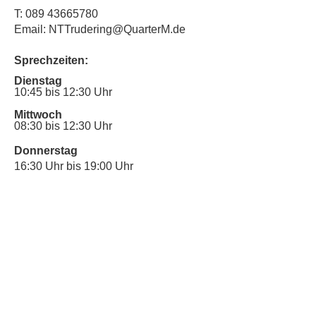
T:
089 43665780
Email: NTTrudering@QuarterM.de
Sprechzeiten:
Dienstag
10:45 bis 12:30 Uhr
Mittwoch
08:30 bis 12:30 Uhr
Donnerstag
16:30 Uhr bis 19:00 Uhr
Sprechstunde für Inklusionsanliegen:
Mittwoch
10:00 Uhr bis 12:30 Uhr
​Bitte nutze auch den Anrufbeantworter,
da wir vielleicht gerade im Gespräch
sind.
Kontakt