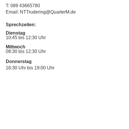
T:
089 43665780
Email: NTTrudering@QuarterM.de
Sprechzeiten:
Dienstag
10:45 bis 12:30 Uhr
Mittwoch
08:30 bis 12:30 Uhr
Donnerstag
16:30 Uhr bis 19:00 Uhr
Sprechstunde für Inklusionsanliegen:
Mittwoch
10:00 Uhr bis 12:30 Uhr
​Bitte nutze auch den Anrufbeantworter,
da wir vielleicht gerade im Gespräch
sind.
Kontakt