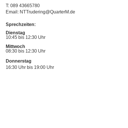
T:
089 43665780
Email: NTTrudering@QuarterM.de
Sprechzeiten:
Dienstag
10:45 bis 12:30 Uhr
Mittwoch
08:30 bis 12:30 Uhr
Donnerstag
16:30 Uhr bis 19:00 Uhr
Sprechstunde für Inklusionsanliegen:
Mittwoch
10:00 Uhr bis 12:30 Uhr
​Bitte nutze auch den Anrufbeantworter,
da wir vielleicht gerade im Gespräch
sind.
Kontakt