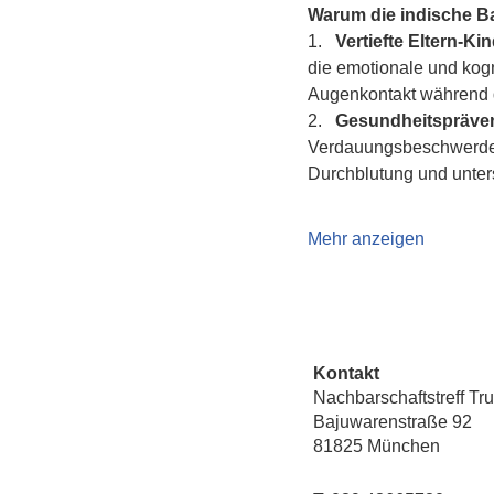
Warum die indische 
1.   
Vertiefte Eltern-K
die emotionale und kogn
Augenkontakt während d
2.   
Gesundheitspräven
Verdauungsbeschwerden 
Durchblutung und unte
Mehr anzeigen
Kontakt
Nachbarschaftstreff Tr
Bajuwarenstraße 92
81825 München