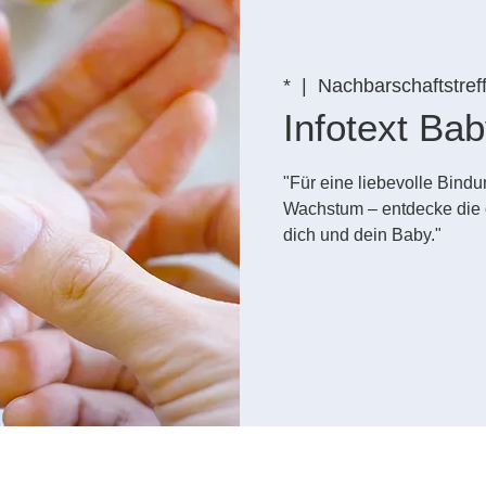
*
  |  
Nachbarschaftstref
Infotext B
"Für eine liebevolle Bin
Wachstum – entdecke die 
dich und dein Baby."