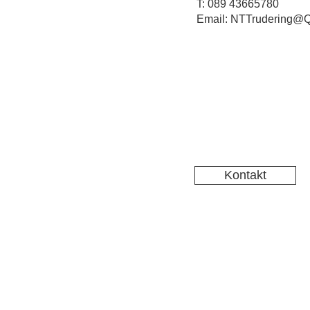
T: 089 43665780
Email: NTTrudering@Q
Kontakt