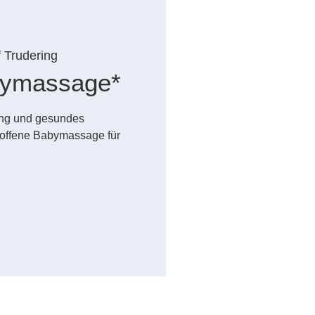
f Trudering
abymassage*
dung und gesundes
offene Babymassage für