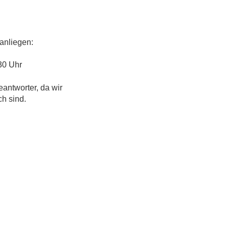
anliegen:
30 Uhr
eantworter, da wir
ch sind.