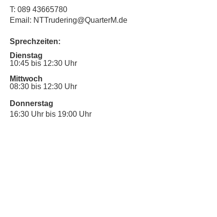
T:
089 43665780
Email: NTTrudering@QuarterM.de
Sprechzeiten:
Dienstag
10:45 bis 12:30 Uhr
Mittwoch
08:30 bis 12:30 Uhr
Donnerstag
16:30 Uhr bis 19:00 Uhr
Sprechstunde für Inklusionsanliegen:
Mittwoch
10:00 Uhr bis 12:30 Uhr
​Bitte nutze auch den Anrufbeantworter,
da wir vielleicht gerade im Gespräch
sind.
Kontakt