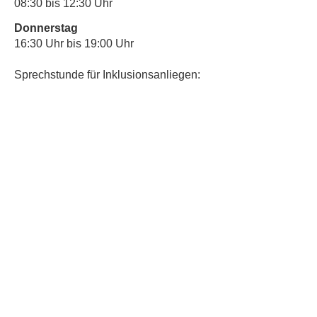
08:30 bis 12:30 Uhr
Donnerstag
16:30 Uhr bis 19:00 Uhr
Sprechstunde für Inklusionsanliegen:
Mittwoch
10:00 Uhr bis 12:30 Uhr
​Bitte nutze auch den Anrufbeantworter,
da wir vielleicht gerade im Gespräch
sind.
Kontakt
Kinderschutz
Social Media
Nachbarschaftstreff