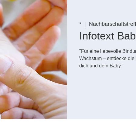
*
  |  
Nachbarschaftstref
Infotext B
"Für eine liebevolle Bin
Wachstum – entdecke die 
dich und dein Baby."