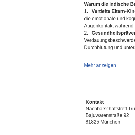
Warum die indische 
1.   
Vertiefte Eltern-K
die emotionale und kogn
Augenkontakt während d
2.   
Gesundheitspräven
Verdauungsbeschwerden 
Durchblutung und unte
Mehr anzeigen
Kontakt
Nachbarschaftstreff Tr
Bajuwarenstraße 92
81825 München