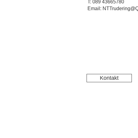
T: 089 43665780
Email: NTTrudering@Q
Kontakt