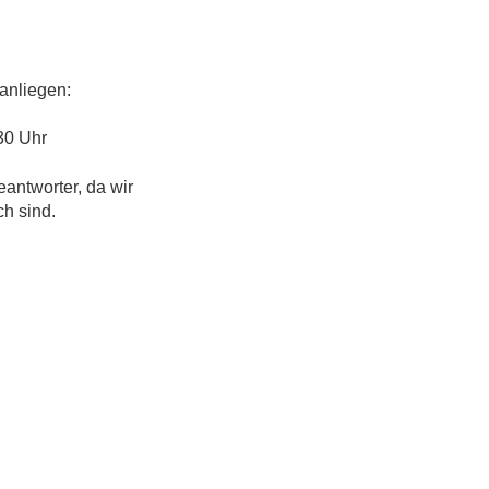
anliegen:
30 Uhr
eantworter, da wir
ch sind.