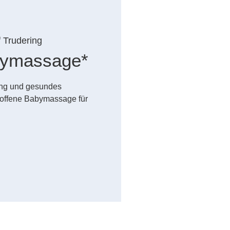
f Trudering
abymassage*
dung und gesundes
offene Babymassage für