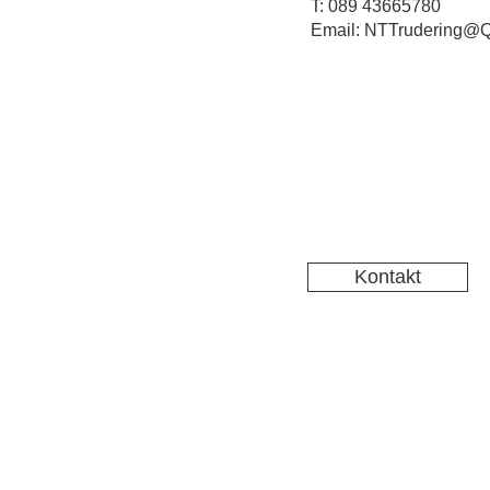
T: 089 43665780
Email: NTTrudering@Q
Kontakt