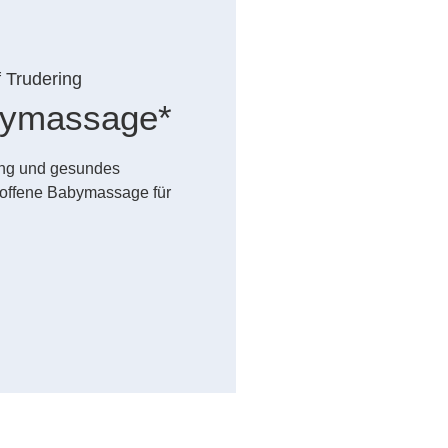
f Trudering
abymassage*
dung und gesundes
offene Babymassage für