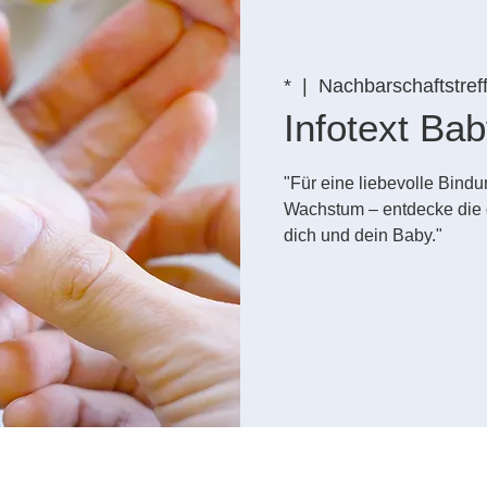
*
  |  
Nachbarschaftstref
Infotext B
"Für eine liebevolle Bin
Wachstum – entdecke die 
dich und dein Baby."