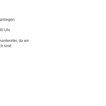
anliegen:
30 Uhr
eantworter, da wir
ch sind.