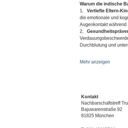
Warum die indische 
1.   
Vertiefte Eltern-K
die emotionale und kogn
Augenkontakt während d
2.   
Gesundheitspräven
Verdauungsbeschwerden 
Durchblutung und unte
Mehr anzeigen
Kontakt
Nachbarschaftstreff Tr
Bajuwarenstraße 92
81825 München