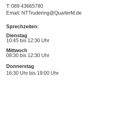
T:
089 43665780
Email: NTTrudering@QuarterM.de
Sprechzeiten:
Dienstag
10:45 bis 12:30 Uhr
Mittwoch
08:30 bis 12:30 Uhr
Donnerstag
16:30 Uhr bis 19:00 Uhr
Sprechstunde für Inklusionsanliegen:
Mittwoch
10:00 Uhr bis 12:30 Uhr
​Bitte nutze auch den Anrufbeantworter,
da wir vielleicht gerade im Gespräch
sind.
Kontakt