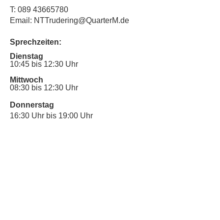
T:
089 43665780
Email: NTTrudering@QuarterM.de
Sprechzeiten:
Dienstag
10:45 bis 12:30 Uhr
Mittwoch
08:30 bis 12:30 Uhr
Donnerstag
16:30 Uhr bis 19:00 Uhr
Sprechstunde für Inklusionsanliegen:
Mittwoch
10:00 Uhr bis 12:30 Uhr
​Bitte nutze auch den Anrufbeantworter,
da wir vielleicht gerade im Gespräch
sind.
Kontakt