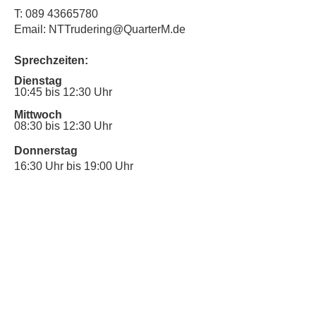
T:
089 43665780
Email: NTTrudering@QuarterM.de
Sprechzeiten:
Dienstag
10:45 bis 12:30 Uhr
Mittwoch
08:30 bis 12:30 Uhr
Donnerstag
16:30 Uhr bis 19:00 Uhr
Sprechstunde für Inklusionsanliegen:
Mittwoch
10:00 Uhr bis 12:30 Uhr
​Bitte nutze auch den Anrufbeantworter,
da wir vielleicht gerade im Gespräch
sind.
Kontakt