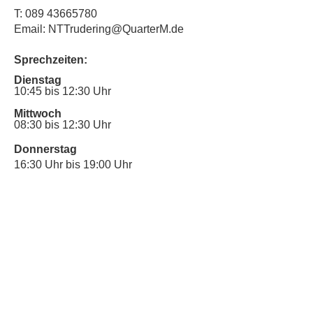
T:
089 43665780
Email: NTTrudering@QuarterM.de
Sprechzeiten:
Dienstag
10:45 bis 12:30 Uhr
Mittwoch
08:30 bis 12:30 Uhr
Donnerstag
16:30 Uhr bis 19:00 Uhr
Sprechstunde für Inklusionsanliegen:
Mittwoch
10:00 Uhr bis 12:30 Uhr
​Bitte nutze auch den Anrufbeantworter,
da wir vielleicht gerade im Gespräch
sind.
Kontakt