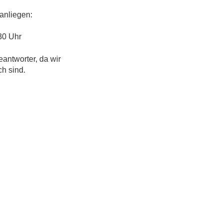
anliegen:
30 Uhr
eantworter, da wir
ch sind.