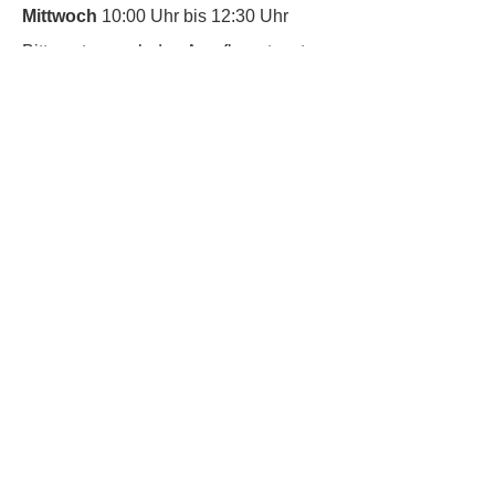
Mittwoch
10:00 Uhr bis 12:30 Uhr
​Bitte nutze auch den Anrufbeantworter,
da wir vielleicht gerade im Gespräch
sind.
Kontakt
Kinderschutz
Social Media
Nachbarschaftstreff
Trudering
Datenschutz