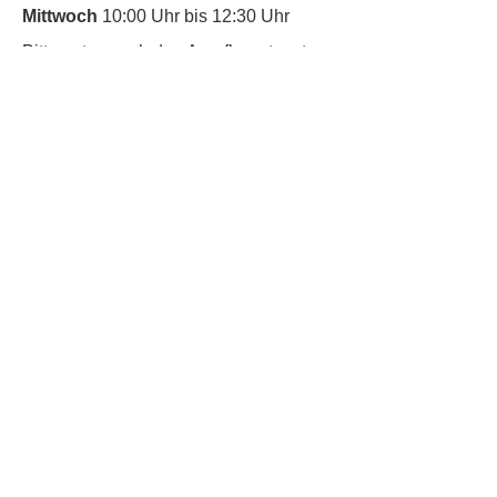
Mittwoch
10:00 Uhr bis 12:30 Uhr
​Bitte nutze auch den Anrufbeantworter,
da wir vielleicht gerade im Gespräch
sind.
Kontakt
Kinderschutz
Social Media
Nachbarschaftstreff
Trudering
Datenschutz