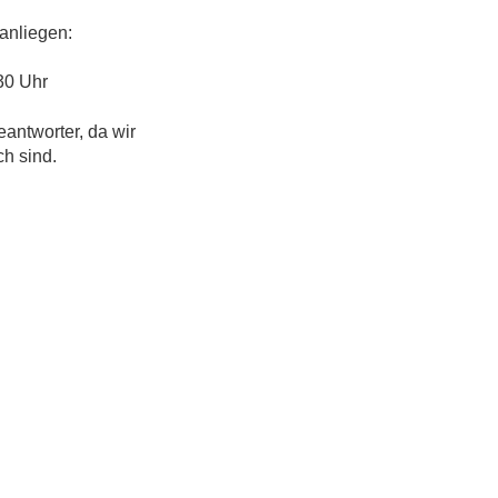
anliegen:
30 Uhr
eantworter, da wir
ch sind.