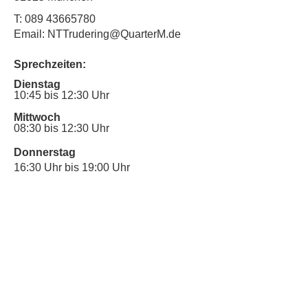
T:
089 43665780
Email: NTTrudering@QuarterM.de
Sprechzeiten:
Dienstag
10:45 bis 12:30 Uhr
Mittwoch
08:30 bis 12:30 Uhr
Donnerstag
16:30 Uhr bis 19:00 Uhr
Sprechstunde für Inklusionsanliegen:
Mittwoch
10:00 Uhr bis 12:30 Uhr
​Bitte nutze auch den Anrufbeantworter,
da wir vielleicht gerade im Gespräch
sind.