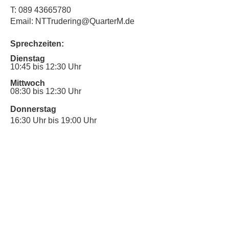
T:
089 43665780
Email: NTTrudering@QuarterM.de
Sprechzeiten:
Dienstag
10:45 bis 12:30 Uhr
Mittwoch
08:30 bis 12:30 Uhr
Donnerstag
16:30 Uhr bis 19:00 Uhr
Sprechstunde für Inklusionsanliegen:
Mittwoch
10:00 Uhr bis 12:30 Uhr
​Bitte nutze auch den Anrufbeantworter,
da wir vielleicht gerade im Gespräch
sind.
Kontakt