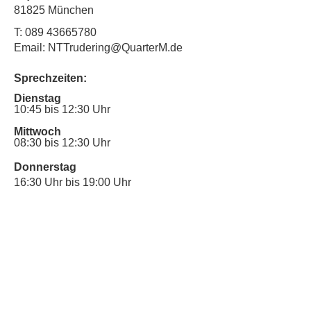
81825 München
T:
089 43665780
Email: NTTrudering@QuarterM.de
Sprechzeiten:
Dienstag
10:45 bis 12:30 Uhr
Mittwoch
08:30 bis 12:30 Uhr
Donnerstag
16:30 Uhr bis 19:00 Uhr
Sprechstunde für Inklusionsanliegen:
Mittwoch
10:00 Uhr bis 12:30 Uhr
​Bitte nutze auch den Anrufbeantworter,
da wir vielleicht gerade im Gespräch
sind.