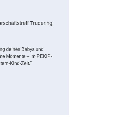
schaftstreff Trudering
ung deines Babys und
ame Momente – im PEKiP-
tern-Kind-Zeit."