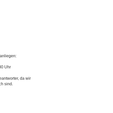
anliegen:
30 Uhr
eantworter, da wir
ch sind.