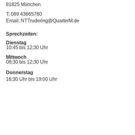
81825 München
T:
089 43665780
Email: NTTrudering@QuarterM.de
Sprechzeiten:
Dienstag
10:45 bis 12:30 Uhr
Mittwoch
08:30 bis 12:30 Uhr
Donnerstag
16:30 Uhr bis 19:00 Uhr
Sprechstunde für Inklusionsanliegen:
Mittwoch
10:00 Uhr bis 12:30 Uhr
​Bitte nutze auch den Anrufbeantworter,
da wir vielleicht gerade im Gespräch
sind.