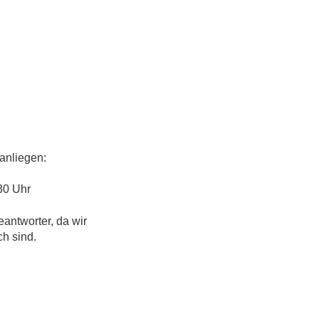
anliegen:
30 Uhr
eantworter, da wir
ch sind.