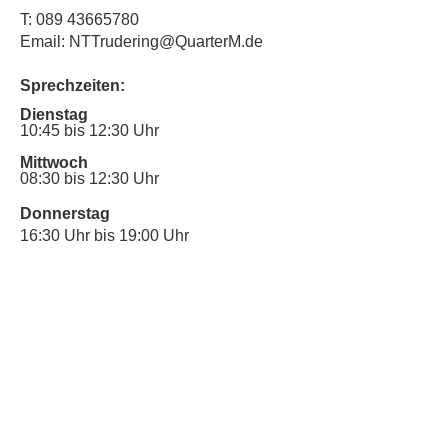
T:
089 43665780
Email: NTTrudering@QuarterM.de
Sprechzeiten:
Dienstag
10:45 bis 12:30 Uhr
Mittwoch
08:30 bis 12:30 Uhr
Donnerstag
16:30 Uhr bis 19:00 Uhr
Sprechstunde für Inklusionsanliegen:
Mittwoch
10:00 Uhr bis 12:30 Uhr
​Bitte nutze auch den Anrufbeantworter,
da wir vielleicht gerade im Gespräch
sind.
Kontakt