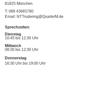
81825 München
T:
089 43665780
Email: NTTrudering@QuarterM.de
Sprechzeiten:
Dienstag
10:45 bis 12:30 Uhr
Mittwoch
08:30 bis 12:30 Uhr
Donnerstag
16:30 Uhr bis 19:00 Uhr
Sprechstunde für Inklusionsanliegen:
Mittwoch
10:00 Uhr bis 12:30 Uhr
​Bitte nutze auch den Anrufbeantworter,
da wir vielleicht gerade im Gespräch
sind.