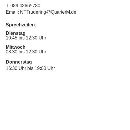
T:
089 43665780
Email: NTTrudering@QuarterM.de
Sprechzeiten:
Dienstag
10:45 bis 12:30 Uhr
Mittwoch
08:30 bis 12:30 Uhr
Donnerstag
16:30 Uhr bis 19:00 Uhr
Sprechstunde für Inklusionsanliegen:
Mittwoch
10:00 Uhr bis 12:30 Uhr
​Bitte nutze auch den Anrufbeantworter,
da wir vielleicht gerade im Gespräch
sind.
Kontakt